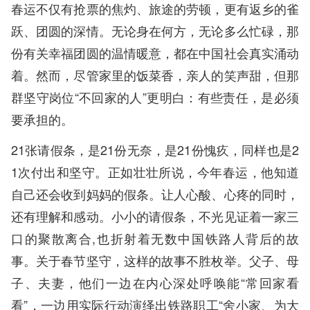
春运不仅有抢票的焦灼、旅途的劳顿，更有返乡的雀
跃、团圆的深情。无论身在何方，无论多么忙碌，那
份有关幸福团圆的温情暖意，都在中国社会真实涌动
着。然而，尽管家里的饭菜香，亲人的笑声甜，但那
群坚守岗位“不回家的人”更明白：有些责任，是必须
要承担的。
21张请假条，是21份无奈，是21份愧疚，同样也是2
1次付出和坚守。正如壮壮所说，今年春运，他知道
自己还会收到妈妈的假条。让人心酸、心疼的同时，
还有理解和感动。小小的请假条，不光见证着一家三
口的聚散离合,也折射着无数中国铁路人背后的故
事。关于春节坚守，这样的故事不胜枚举。父子、母
子、夫妻，他们一边在内心深处呼唤能“常回家看
看”，一边用实际行动演绎出铁路职工“舍小家、为大