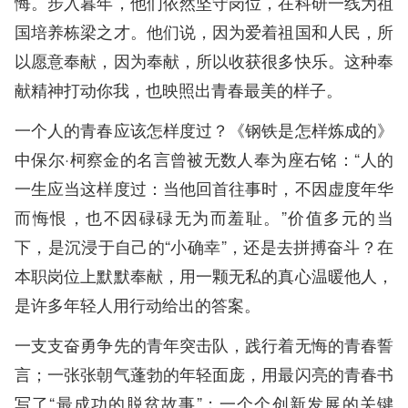
悔。步入暮年，他们依然坚守岗位，在科研一线为祖
国培养栋梁之才。他们说，因为爱着祖国和人民，所
以愿意奉献，因为奉献，所以收获很多快乐。这种奉
献精神打动你我，也映照出青春最美的样子。
一个人的青春应该怎样度过？《钢铁是怎样炼成的》
中保尔·柯察金的名言曾被无数人奉为座右铭：“人的
一生应当这样度过：当他回首往事时，不因虚度年华
而悔恨，也不因碌碌无为而羞耻。”价值多元的当
下，是沉浸于自己的“小确幸”，还是去拼搏奋斗？在
本职岗位上默默奉献，用一颗无私的真心温暖他人，
是许多年轻人用行动给出的答案。
一支支奋勇争先的青年突击队，践行着无悔的青春誓
言；一张张朝气蓬勃的年轻面庞，用最闪亮的青春书
写了“最成功的脱贫故事”；一个个创新发展的关键