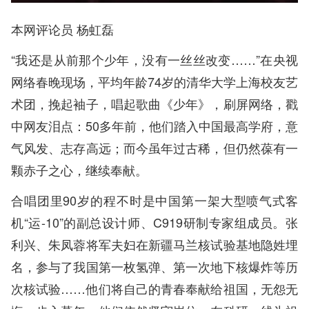
本网评论员 杨虹磊
“我还是从前那个少年，没有一丝丝改变……”在央视
网络春晚现场，平均年龄74岁的清华大学上海校友艺
术团，挽起袖子，唱起歌曲《少年》，刷屏网络，戳
中网友泪点：50多年前，他们踏入中国最高学府，意
气风发、志存高远；而今虽年过古稀，但仍然葆有一
颗赤子之心，继续奉献。
合唱团里90岁的程不时是中国第一架大型喷气式客
机“运-10”的副总设计师、C919研制专家组成员。张
利兴、朱凤蓉将军夫妇在新疆马兰核试验基地隐姓埋
名，参与了我国第一枚氢弹、第一次地下核爆炸等历
次核试验……他们将自己的青春奉献给祖国，无怨无