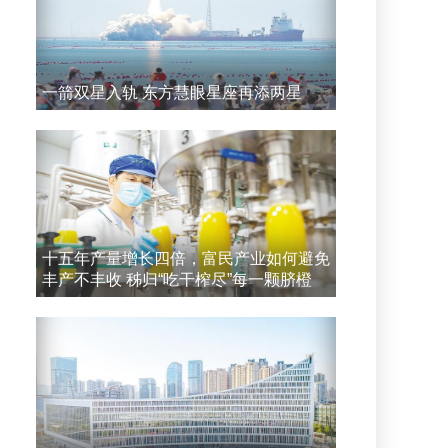
一箭双星入轨 东方慧眼星座再添两星
十五年产量增长四倍，富民产业如何避免
丰产不丰收 秭归“吃干榨尽”每一颗脐橙