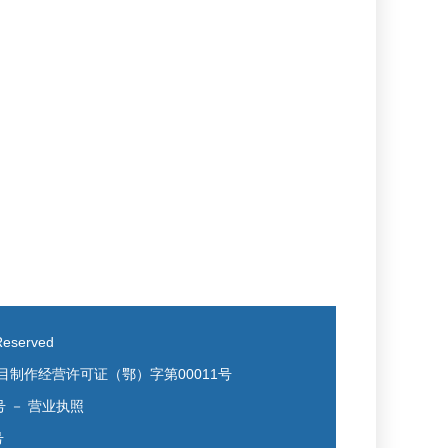
eserved
目制作经营许可证（鄂）字第00011号
号
－
营业执照
号