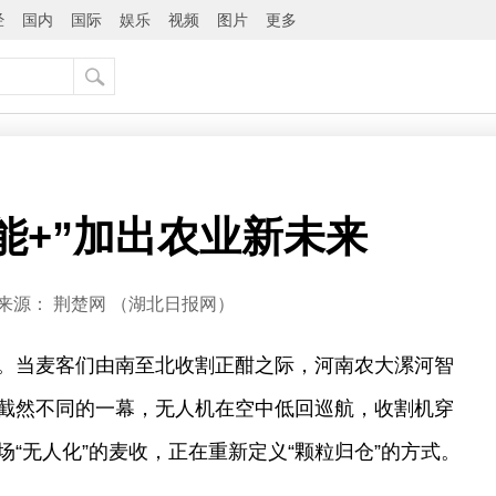
经
国内
国际
娱乐
视频
图片
更多
能+”加出农业新未来
来源：
荆楚网 ​（湖北日报网）
。当麦客们由南至北收割正酣之际，河南农大漯河智
截然不同的一幕，无人机在空中低回巡航，收割机穿
“无人化”的麦收，正在重新定义“颗粒归仓”的方式。