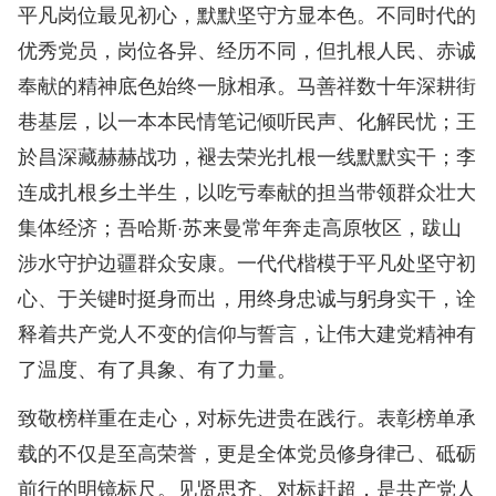
平凡岗位最见初心，默默坚守方显本色。不同时代的
优秀党员，岗位各异、经历不同，但扎根人民、赤诚
奉献的精神底色始终一脉相承。马善祥数十年深耕街
巷基层，以一本本民情笔记倾听民声、化解民忧；王
於昌深藏赫赫战功，褪去荣光扎根一线默默实干；李
连成扎根乡土半生，以吃亏奉献的担当带领群众壮大
集体经济；吾哈斯·苏来曼常年奔走高原牧区，跋山
涉水守护边疆群众安康。一代代楷模于平凡处坚守初
心、于关键时挺身而出，用终身忠诚与躬身实干，诠
释着共产党人不变的信仰与誓言，让伟大建党精神有
了温度、有了具象、有了力量。
致敬榜样重在走心，对标先进贵在践行。表彰榜单承
载的不仅是至高荣誉，更是全体党员修身律己、砥砺
前行的明镜标尺。见贤思齐、对标赶超，是共产党人