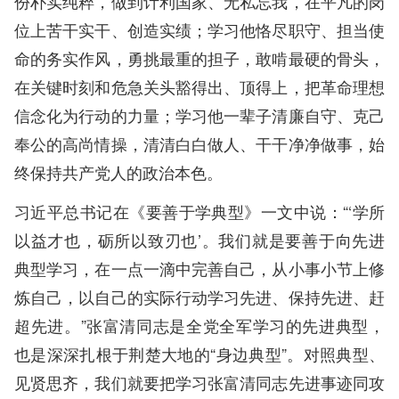
份朴实纯粹，做到计利国家、无私忘我，在平凡的岗
位上苦干实干、创造实绩；学习他恪尽职守、担当使
命的务实作风，勇挑最重的担子，敢啃最硬的骨头，
在关键时刻和危急关头豁得出、顶得上，把革命理想
信念化为行动的力量；学习他一辈子清廉自守、克己
奉公的高尚情操，清清白白做人、干干净净做事，始
终保持共产党人的政治本色。
习近平总书记在《要善于学典型》一文中说：“‘学所
以益才也，砺所以致刃也’。我们就是要善于向先进
典型学习，在一点一滴中完善自己，从小事小节上修
炼自己，以自己的实际行动学习先进、保持先进、赶
超先进。”张富清同志是全党全军学习的先进典型，
也是深深扎根于荆楚大地的“身边典型”。对照典型、
见贤思齐，我们就要把学习张富清同志先进事迹同攻