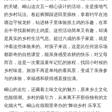
的关键。峒山这次五一精心设计的活动，全是接地气
的乡村玩法。卷起裤脚踩进田里插秧，拿着钓竿在池
塘边守候龙虾，钻进林子里体验抓土鸡的乐趣，在草
丛中寻找新鲜的土鸡蛋。这些活动简单又有趣，却满
是真实的乡村生活气息。超过六成的亲子家庭，就是
冲着这些体验来的。对孩子来说，这是比任何游乐场
都新奇的自然课堂，能亲身感受农耕的快乐；对父母
而言，这是一次重温童年记忆的旅程，找回小时候的
乡村味道。旅游不再是单纯的看风景，变成了亲身参
与的体验，幸福感和获得感直接拉满。
峒山的走红，还藏着土味文化的魅力，原来乡土文化
也能很潮。乡村的吸引力，从来离不开那份独有的文
化烟火气。峒山在假期里举办的“舞动乡村·乐享五