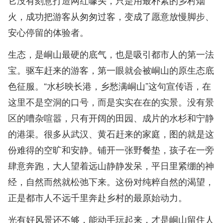
它没有刻意打造网红噱头，只是用最朴素的乡村烟
火，成功把游客从匆匆过客，变成了愿意放慢脚步、
安心停留的体验者。
生态，是峒山最硬的底气，也是吸引都市人的第一法
宝。驱车赶来的游客，第一眼就会被峒山的原生态底
色征服。“水杉映长港，乡愁满峒山”这句宣传语，在
这里不是空洞的口号，而是实实在在的实景。没有景
区的嘈杂喧嚣，只有开阔的田园、成片的水杉和宁静
的港渠。很多从武汉、黄石赶来的家庭，图的就是这
份难得的空旷和安静。铺开一张野餐垫，孩子在一旁
肆意奔跑，大人望着远山静静发呆，平日里紧绷的神
经，自然而然就松弛下来。这份对纯粹自然的渴望，
正是都市人不远千里奔赴乡村的最原始动力。
光有好风景还不够，能动手玩起来，才是峒山留住人