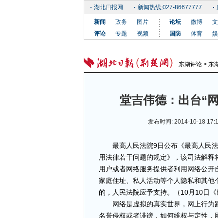
湖北日报网
新闻热线;027-86677777
新闻
政务
图片
论坛
微博
文
评论
专题
视频
国防
体育
娱
东湖评论
>
东
堂吉伟德：出台“网
发布时间:
2014-10-18 17:
最高人民法院9日公布《最高人民法
用法律若干问题的规定》，该司法解释将
用户或者网络服务提供者利用网络公开
家庭住址、私人活动等个人隐私和其他
的，人民法院应予支持。（10月10日
网络是虚拟的真实世界，网上行为跟
名誉侵权或者诽谤，如何维权与定性，