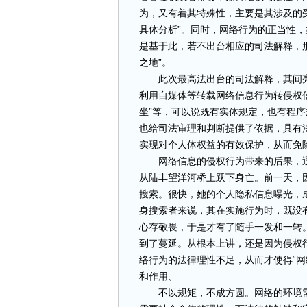
为，又有着其特殊性，主要是其涉及的
具体分析”。同时，网络行为的正当性
是基于此，若不出台相应的司法解释，那
之地”。
此次最高法出台的司法解释，其间亮点
利用自媒体等转载网络信息行为转侵权信
坐”等，可以说既有实体规定，也有程
也给司法审理和判断提供了依据，具有
实现对个人体权益的有效保护，从而免除
网络信息的侵权行为带来的后果，通过
从陆丰望洋河桥上跃下身亡。前一天，
搜索。很快，她的个人隐私信息曝光，
身搜索者来说，其在实施行为时，既没
心存敬畏，于是才有了随手一发和一转。
到了蔓延。从根本上讲，还是因为侵权
络行为的法律理性不足，从而才使得“网
和作用、
不以规矩，不成方圆。网络的环境需