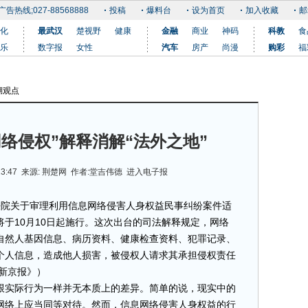
广告热线;027-88568888
投稿
爆料台
设为首页
加入收藏
邮
化
最武汉
楚视野
健康
金融
商业
神码
科教
食
乐
数字报
女性
汽车
房产
尚漫
购彩
福
湖观点
更多
络侵权”解释消解“法外之地”
13:47
来源:
荆楚网
作者:
堂吉伟德
进入电子报
院关于审理利用信息网络侵害人身权益民事纠纷案件适
于10月10日起施行。这次出台的司法解释规定，网络
自然人基因信息、病历资料、健康检查资料、犯罪记录、
个人信息，造成他人损害，被侵权人请求其承担侵权责任
《新京报》）
实际行为一样并无本质上的差异。简单的说，现实中的
网络上应当同等对待。然而，信息网络侵害人身权益的行