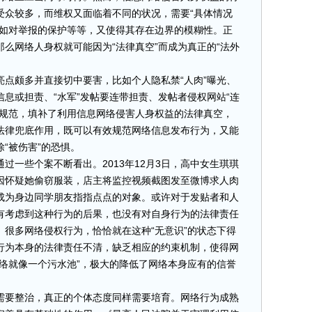
受众较多，而维权又面临着不同的状况，需要“具体情况
，如对举报的保护等等，又使得其存在边界的模糊性。正
么网络人身权就可能因为“法律真空”而成为真正的“法外
颇多并直接切中要害，比如个人隐私禁“人肉”曝光、
息或担责、“水军”发帖要连带担责、发帖者侵权网站“连
序规范，填补了利用信息网络侵害人身权益的法律真空，
法律兜底作用，既可以有效规范网络信息发布行为，又能
“被伤害”的恐惧。
一些个案不断看出。2013年12月3日，高中女生琪琪
因怀疑她偷窃服装，店主将监控视频截图发至微博求人肉
成为身边同学朋友指指点点的对象。或许对于发贴者和人
有考虑到这种行为的后果，也没有对自身行为的法律责任
很多网络侵权行为，恰恰就在这种“无意识”的状态下得
行为本身的法律责任不清，缺乏相应的约束机制，使得网
络就像一个污水池”，极大的降低了网络本身应有的信誉
要整治，真正的个体态度同样需要培育。网络行为成熟