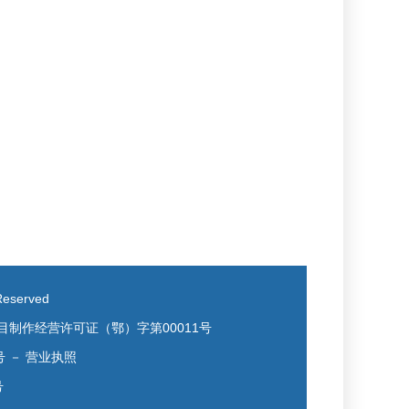
eserved
目制作经营许可证（鄂）字第00011号
号
－
营业执照
号