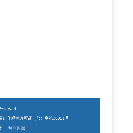
eserved
目制作经营许可证（鄂）字第00011号
号
－
营业执照