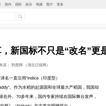
经
国内
国际
娱乐
视频
图片
更多
，新国标不只是“改名”更是
来源：
荆楚网 ​（湖北日报网）
译名一直沿用“indica（印度型）
本型） paddy”。作为水稻的起源国和全球最大产稻国，我国却
除在外。70多年来，国内专家持续在国际舞台发声，
自然》（Nature）杂志首次明确提出：