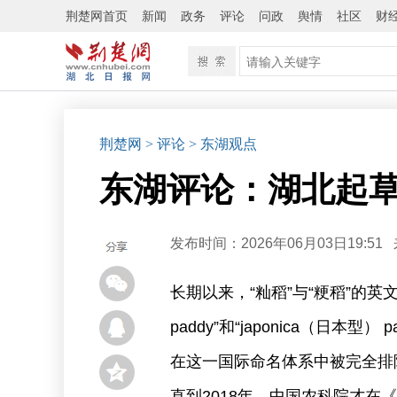
荆楚网首页
新闻
政务
评论
问政
舆情
社区
财
荆楚网
> 评论
> 东湖观点
东湖评论：湖北起草
发布时间：2026年06月03日19:51
长期以来，“籼稻”与“粳稻”的英文
paddy”和“japonica（日
在这一国际命名体系中被完全排
直到2018年，中国农科院才在《