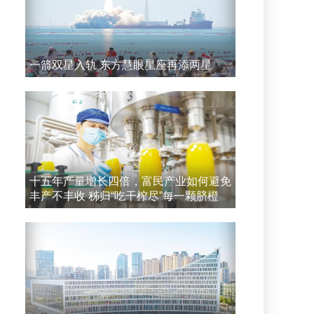
一箭双星入轨 东方慧眼星座再添两星
十五年产量增长四倍，富民产业如何避免
丰产不丰收 秭归“吃干榨尽”每一颗脐橙