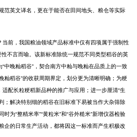
规范英文译名，更在于能否在田间地头、粮仓等实际
义？当前，我国粮油领域产品标准中仅有四项属于强制性
5的重要性不言而喻。该新标准除统一规范不同类型稻谷的英
为“中晚籼稻谷”，契合南方中籼与晚籼在品质上的一致
中晚籼稻谷”的收获周期界定，划分更为清晰明确；为粳
述，适配长粒粳稻新品种的推广与应用；进一步厘清“生
免误判；解决特别细的稻谷在旧标准下易被当作大杂筛除
时为“整精米率”“黄粒米”和“谷外糙米”新增仪器检验
粮企的日常生产活动，都将因这一标准而产生积极改