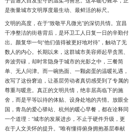
于普通人自发坚守的温柔与善意。这本暖心账本，正
是衡量城市文明厚度最生动、最鲜活的标尺。
文明的高度，在于“致敬平凡微光”的深切共情。宜昌
干净整洁的街巷背后，是环卫工人日复一日的辛勤付
出。颜复华一句“他们值得被更好地对待”，触动了无
数人的内心。长期以来，这群城市美容师起早贪黑、
奔波劳碌，却时常隐身于城市的光影之中，三餐简
单、无人问津。而一碗热面、一颗卤蛋的温暖礼遇，
改写了这份窘迫，让基层劳动者真切感受到了专属的
尊重与暖意。真正的文明共情，绝非居高临下的施
舍，而是平等以待的体贴、设身处地的共情。放眼全
国，青岛的爱心驿站、杭州的暖心早餐，都在诠释同
一个道理：“城市的发展进步，不止于硬件升级，更
在于人文关怀的提升。”唯有懂得俯身拥抱基层奉献