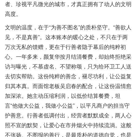
者、珍视平凡微光的城市，才真正拥有了动人的文明
高度。
文明的温度，在于“为善不图名”的质朴坚守。“善欲人
见，不是真善”。这本账本的暖心之处，不只在于两
万次无私的馈赠，更在于行善者隐于幕后的纯粹初
心。一年多来，颜复华按月结清餐费，却始终拒绝采
访与曝光，不慕虚名、不望称颂，只为给环卫工人送
去切实帮助。这份纯粹的善念，褪尽功利，让公益复
归其本真。而面馆老板吴启春的配合，让这份温情愈
加深浓。她主动压缩利润，以低价结算餐费，坦
言“他做大公益，我做小公益”，以平凡商户的担当守
护善意。行善者低调付出，经营者默默成全，两人心
照不宣的默契，让爱心在市井烟火中持续流淌。这般
不张扬、不图报的善行，是最质朴的道德自觉，也是