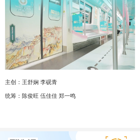
主创：王舒娴 李砚青
统筹：陈俊旺 伍佳佳 郑一鸣