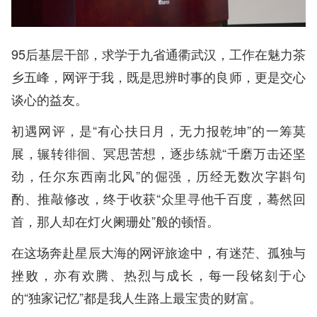
95后基层干部，求学于九省通衢武汉，工作在魅力茶
乡五峰，网评于我，既是思辨时事的良师，更是交心
谈心的益友。
初遇网评，是“有心扶日月，无力报乾坤”的一筹莫
展，辗转徘徊、冥思苦想，逐步练就“千磨万击还坚
劲，任尔东西南北风”的倔强，历经无数次字斟句
酌、推敲修改，终于收获“众里寻他千百度，蓦然回
首，那人却在灯火阑珊处”般的顿悟。
在这场奔赴星辰大海的网评旅途中，有迷茫、孤独与
挫败，亦有欢腾、热烈与成长，每一段铭刻于心
的“独家记忆”都是我人生路上最宝贵的财富。